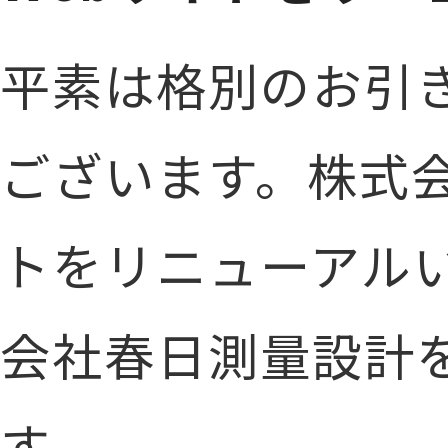
平素は格別のお引
ございます。株式会
トをリニューアル
会社春日測量設計
す。